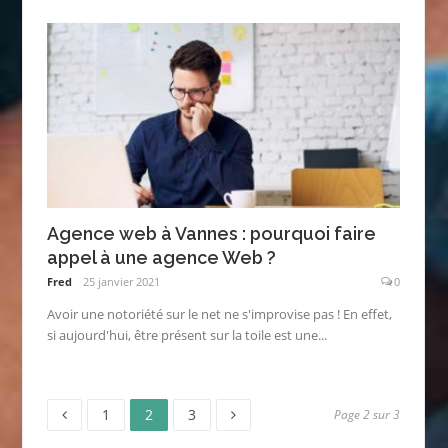
Agence web à Vannes : pourquoi faire
appel à une agence Web ?
Fred
25 janvier 2021
0
Avoir une notoriété sur le net ne s'improvise pas ! En effet,
si aujourd'hui, être présent sur la toile est une...
Page
Page
Page
Pagination
1
2
3
Page 2 sur 3