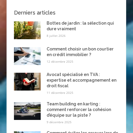
des
Derniers articles
publications
Bottes de jardin : la sélection qui
dure vraiment
8 juillet 2026
Comment choisir un bon courtier
en crédit immobilier ?
12 décembre 2025
Avocat spécialisé en TVA :
expertise et accompagnement en
droit fiscal
11 décembre 2025
Team building en karting :
comment renforcer la cohésion
d’équipe sur la piste ?
9 décembre 2025
Comment éviter les erreurs lors de