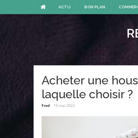
Aller
ACTU
BON PLAN
COMMER
au
contenu
R
Acheter une houss
laquelle choisir ?
Fred
19 mai 2022