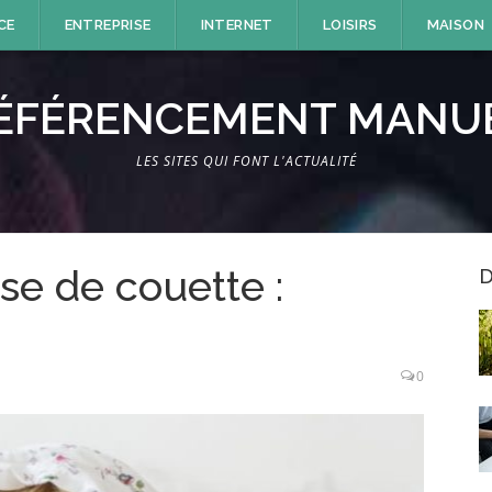
CE
ENTREPRISE
INTERNET
LOISIRS
MAISON
ÉFÉRENCEMENT MANU
LES SITES QUI FONT L'ACTUALITÉ
e de couette :
D
0