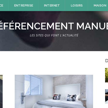
CE
ENTREPRISE
INTERNET
LOISIRS
MAISON
ÉFÉRENCEMENT MANU
LES SITES QUI FONT L'ACTUALITÉ
D