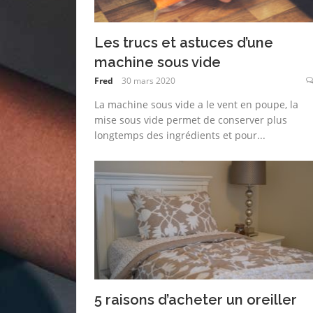
Les trucs et astuces d’une
machine sous vide
Fred
30 mars 2020
La machine sous vide a le vent en poupe, la
mise sous vide permet de conserver plus
longtemps des ingrédients et pour...
5 raisons d’acheter un oreiller