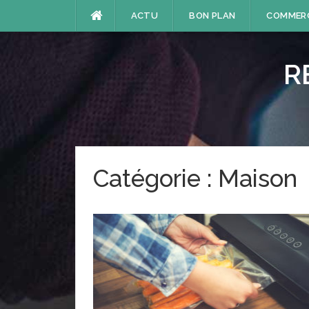
Aller
ACTU
BON PLAN
COMMER
au
contenu
R
Catégorie :
Maison